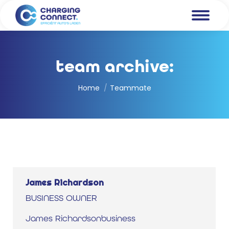
team archive:
Je bent hier:
Home
Teammate
James Richardson
BUSINESS OWNER
James Richardsonbusiness