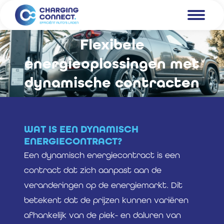
Flexibele
energieoplossingen met
Je bent hier:
dynamische contracten
WAT IS EEN DYNAMISCH
ENERGIECONTRACT?
Een dynamisch energiecontract is een
contract dat zich aanpast aan de
veranderingen op de energiemarkt. Dit
betekent dat de prijzen kunnen variëren
afhankelijk van de piek- en daluren van