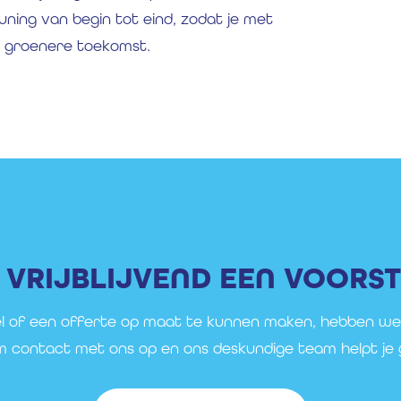
uning van begin tot eind, zodat je met
n groenere toekomst.
VRIJBLIJVEND EEN VOORS
l of een offerte op maat te kunnen maken, hebben we
em contact met ons op en ons deskundige team helpt je 