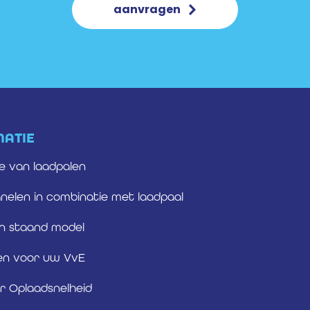
aanvragen
MATIE
ie van laadpalen
elen in combinatie met laadpaal
n staand model
en voor uw VvE
r Oplaadsnelheid