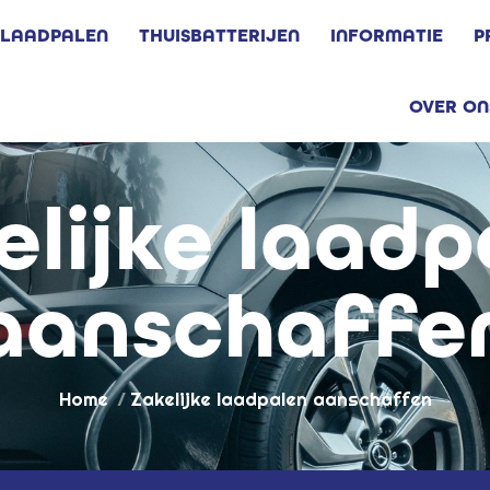
LAADPALEN
THUISBATTERIJEN
INFORMATIE
P
OVER ON
elijke laadp
aanschaffe
Je bent hier:
Home
Zakelijke laadpalen aanschaffen