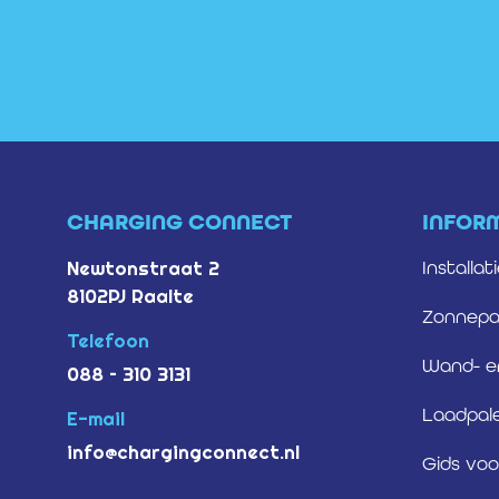
CHARGING CONNECT
INFOR
Newtonstraat 2
Installat
8102PJ Raalte
Zonnepan
Telefoon
Wand- e
088 – 310 3131
Laadpal
E-mail
info@chargingconnect.nl
Gids voo