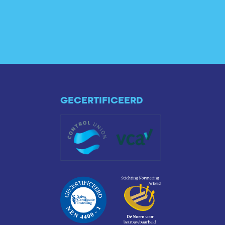
GECERTIFICEERD