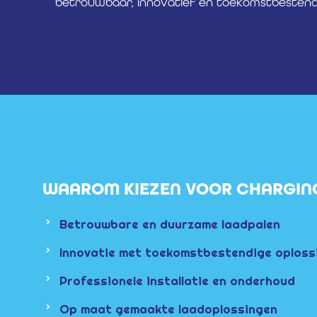
betrouwbaar, innovatief en toekomstbestendig
WAAROM KIEZEN VOOR CHARGIN
Betrouwbare en duurzame laadpalen
Innovatie met toekomstbestendige oploss
Professionele installatie en onderhoud
Op maat gemaakte laadoplossingen