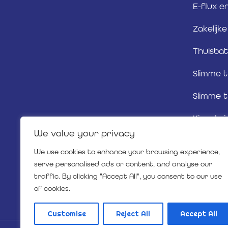
E-flux e
Zakelijk
Thuisbat
Slimme t
Slimme t
Kies de j
We value your privacy
Betrouw
We use cookies to enhance your browsing experience,
Energiez
serve personalised ads or content, and analyse our
traffic. By clicking "Accept All", you consent to our use
Zakelijk
of cookies.
Customise
Reject All
Accept All