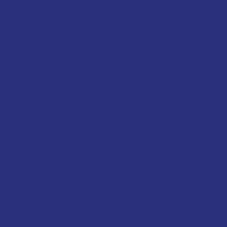
specifieke behoeften van uw bedrijf. Of u
nu een klein bedrijf of een groot
bedrijventerrein beheert, wij kunnen
laadpalen leveren en installeren die de
efficiëntie van uw activiteiten verbeteren.
Onze laadpalen zijn ontworpen om te
voldoen aan de hoogste kwaliteits- en
veiligheidsnormen. Ze zijn
gebruiksvriendelijk en duurzaam, wat
betekent dat ze minimale
onderhoudskosten met zich meebrengen.
Kies voor Charging Connect om uw
bedrijfsprocessen te optimaliseren en een
groenere toekomst mogelijk te maken.