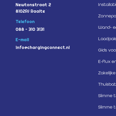
Newtonstraat 2
Installat
8102PJ Raalte
Zonnepan
Telefoon
Wand- e
088 – 310 3131
Laadpal
E-mail
info@chargingconnect.nl
Gids voo
E-flux e
Zakelijk
Thuisbat
Slimme t
Slimme t