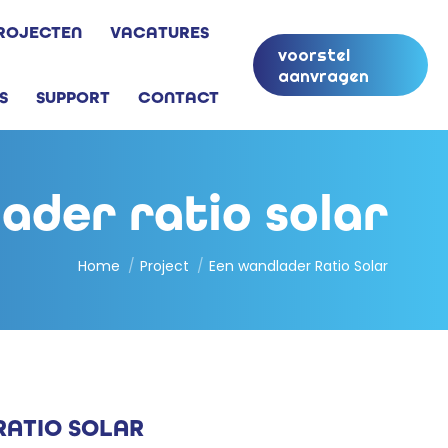
ROJECTEN
VACATURES
voorstel
aanvragen
S
SUPPORT
CONTACT
ader ratio solar
Je bent hier:
Home
Project
Een wandlader Ratio Solar
RATIO SOLAR