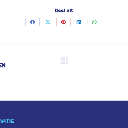
Deel dit
Deel
Deel
Deel
Deel
Deel
op
op
op
op
op
Facebook
X
Pinterest
LinkedIn
WhatsApp
Next
EN
project:
MATIE