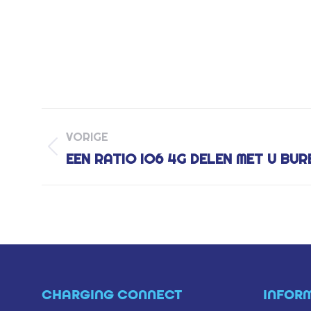
PROJECT
VORIGE
NAVIGATION
Previous
EEN RATIO IO6 4G DELEN MET U BUR
project:
CHARGING CONNECT
INFOR