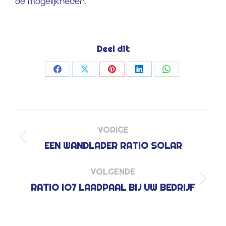
de mogelijkheden.
Deel dit
Deel
Deel
Deel
Deel
Deel
op
op
op
op
op
Facebook
X
Pinterest
LinkedIn
WhatsApp
PROJECT
NAVIGATION
VORIGE
Previous
EEN WANDLADER RATIO SOLAR
project:
VOLGENDE
Next
RATIO IO7 LAADPAAL BIJ UW BEDRIJF
project: