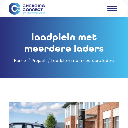
laadplein met
meerdere laders
Je bent hier:
Home
Project
Laadplein met meerdere laders