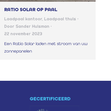
RATIO SOLAR OP PAAL
Laadpaal kantoor
,
Laadpaal thuis
Door
Sander Huisman
22 november 2023
Een Ratio Solar laden met stroom van uw
zonnepanelen
GECERTIFICEERD