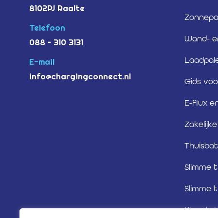
8102PJ Raalte
Zonnepan
Telefoon
Wand- e
088 – 310 3131
Laadpal
E-mail
info@chargingconnect.nl
Gids voo
E-flux e
Zakelijk
Thuisbat
Slimme t
Slimme t
Kies de j