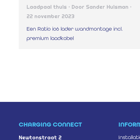
Laadpaal thuis
Door
Sander Huisman
22 november 2023
Een Ratio io6 lader wandmontage incl.
premium laadkabel
CHARGING CONNECT
INFOR
Newtonstraat 2
Installat