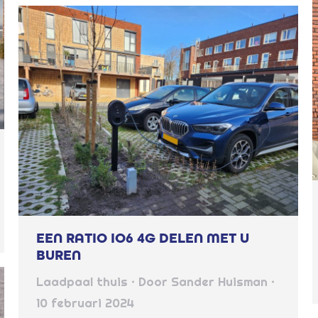
EEN RATIO IO6 4G DELEN MET U
BUREN
Laadpaal thuis
Door
Sander Huisman
10 februari 2024